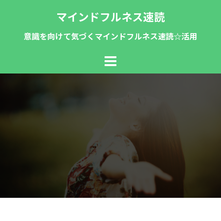
コ
マインドフルネス速読
ン
テ
意識を向けて気づくマインドフルネス速読☆活用
ン
ツ
へ
ス
キ
ッ
プ