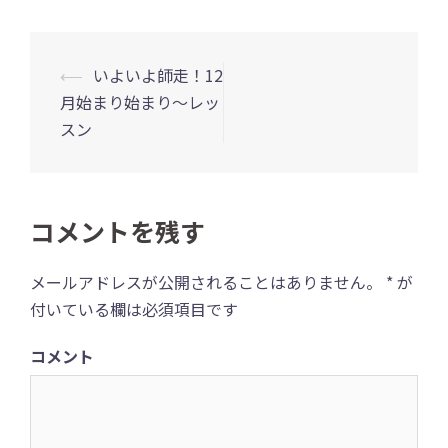
⟵
いよいよ師走！12
投
月始まり始まり～レッ
稿
スン
ナ
ビ
ゲ
コメントを残す
ー
シ
メールアドレスが公開されることはありません。
*
が
ョ
付いている欄は必須項目です
ン
コメント